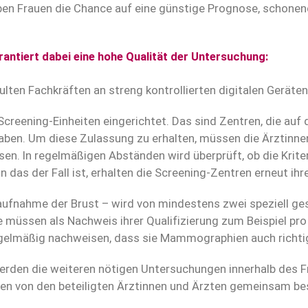
ben Frauen die Chance auf eine günstige Prognose, schone
iert dabei eine hohe Qualität der Untersuchung:
ten Fachkräften an streng kontrollierten digitalen Geräten
reening-Einheiten eingerichtet. Das sind Zentren, die auf 
aben. Um diese Zulassung zu erhalten, müssen die Ärztinn
isen. In regelmäßigen Abständen wird überprüft, ob die Kri
n das der Fall ist, erhalten die Screening-Zentren erneut ih
fnahme der Brust – wird von mindestens zwei speziell ge
e müssen als Nachweis ihrer Qualifizierung zum Beispiel
gelmäßig nachweisen, dass sie Mammographien auch richtig
werden die weiteren nötigen Untersuchungen innerhalb des
en von den beteiligten Ärztinnen und Ärzten gemeinsam be