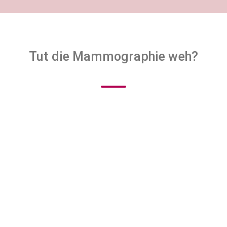
r Befund nicht eindeutig gutartig sein, können wir direkt 
lligkeiten abklären zu lassen. Auch wenn Sie eine hohe famil
eränderung doch alles bösartig herausstellen, ist es gut, d
eraten. In diesen Fällen wird man mit Ihnen besprechen, we
t und entfernt werden kann.
rden sollte.
Tut die Mammographie weh?